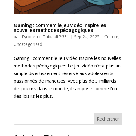
Gaming : comment le jeu vidéo inspire les
nouvelles méthodes pédagogiques
par
Tyrone_et_ThibaultPG31
|
Sep 24, 2025
|
Culture
,
Uncategorized
Gaming : comment le jeu vidéo inspire les nouvelles
méthodes pédagogiques Le jeu vidéo n’est plus un
simple divertissement réservé aux adolescents
passionnés de manettes. Avec plus de 3 milliards
de joueurs dans le monde, il s’impose comme l’un
des loisirs les plus...
Rechercher