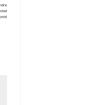
endre
ntiel
onté