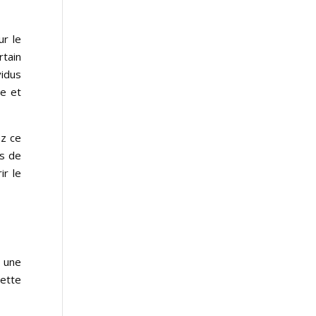
ur le
rtain
vidus
ce et
ez ce
es de
ir le
e une
cette