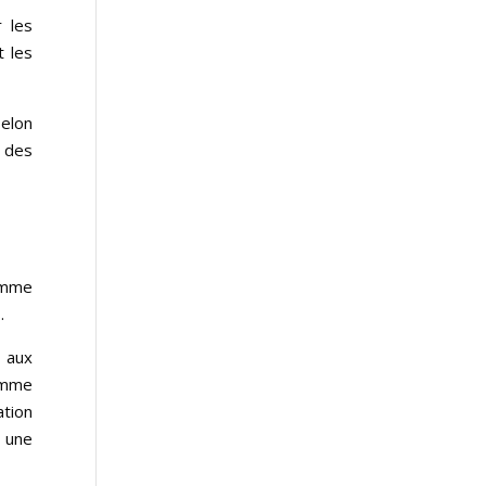
r les
t les
elon
e des
comme
.
 aux
comme
ation
t une