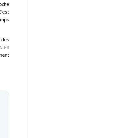
roche
C’est
temps
t des
t. En
ement