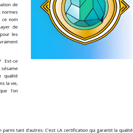
mation de
es normes
s, ce nom
sayer de
pour les
 vraiment
? Est-ce
e sésame
 qualité
s la vie,
que l’on
 parmi tant d’autres. C’est LA certification qui garantit la qualit