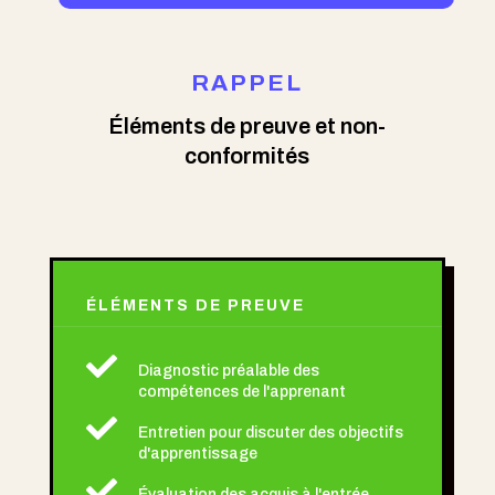
RAPPEL
Éléments de preuve et non-
conformités
ÉLÉMENTS DE PREUVE

Diagnostic préalable des
compétences de l'apprenant

Entretien pour discuter des objectifs
d'apprentissage

Évaluation des acquis à l'entrée