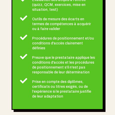
(quizz, QCM, exercices, mise en
situation, test)

Outils de mesure des écarts en
termes de compétences à acquérir
ou à faire valider

Procédures de positionnement et/ou
conditions d'accès clairement
définies

Preuve que le prestataire applique les
conditions d'accès et les procédures
de positionnement s'il n'est pas
responsable de leur détermination

Prise en compte des diplômes,
certificats ou titres exigés, ou de
l’expérience si le prestataire justifie
de leur adaptation