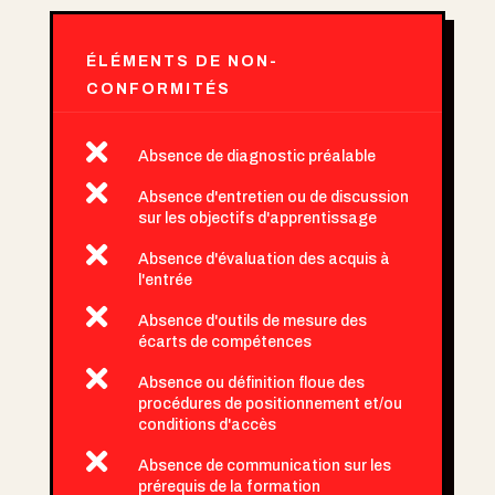
ÉLÉMENTS DE NON-
CONFORMITÉS

Absence de diagnostic préalable

Absence d'entretien ou de discussion
sur les objectifs d'apprentissage

Absence d'évaluation des acquis à
l'entrée

Absence d'outils de mesure des
écarts de compétences

Absence ou définition floue des
procédures de positionnement et/ou
conditions d'accès

Absence de communication sur les
prérequis de la formation