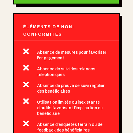
ÉLÉMENTS DE NON-
CONFORMITÉS

Absence de mesures pour favoriser
l'engagement

Absence de suivi des relances
téléphoniques

Absence de preuve de suivi régulier
des bénéficiaires

Utilisation limitée ou inexistante
d'outils favorisant l'implication du
bénéficiaire

Absence d'enquêtes terrain ou de
feedback des bénéficiaires