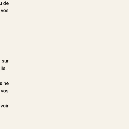
u de
r vos
 sur
ls :
s ne
 vos
uvoir