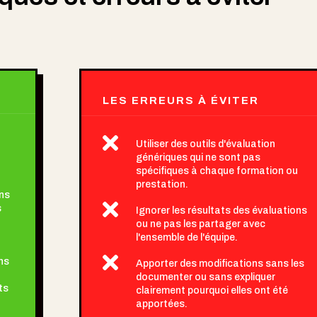
LES ERREURS À ÉVITER

Utiliser des outils d'évaluation
génériques qui ne sont pas
spécifiques à chaque formation ou
prestation.
ns

s
Ignorer les résultats des évaluations
ou ne pas les partager avec
l'ensemble de l'équipe.

ns
Apporter des modifications sans les
documenter ou sans expliquer
ts
clairement pourquoi elles ont été
apportées.