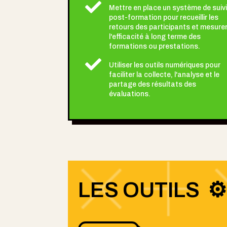

Mettre en place un système de suivi
post-formation pour recueillir les
retours des participants et mesure
l'efficacité à long terme des
formations ou prestations.

Utiliser les outils numériques pour
faciliter la collecte, l'analyse et le
partage des résultats des
évaluations.
LES OUTILS ⚙️