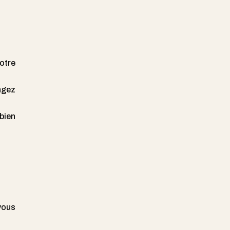
otre
angez
bien
vous