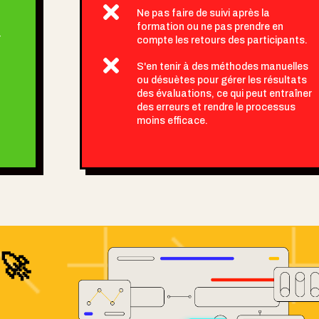

Ne pas faire de suivi après la
formation ou ne pas prendre en
r
compte les retours des participants.

S'en tenir à des méthodes manuelles
ou désuètes pour gérer les résultats
des évaluations, ce qui peut entraîner
des erreurs et rendre le processus
moins efficace.
🚀